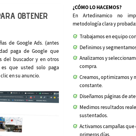
¿CÓMO LO HACEMOS?
PARA OBTENER
En Artedinamico no imp
metodología clara y probada
Trabajamos en equipo con 
ñas de Google Ads. (antes
Definimos y segmentamos 
idad paga de Google que
Analizamos y seleccionamo
s del buscador y en otros
compra.
ja es que usted solo paga
lic en su anuncio.
Creamos, optimizamos y 
constante.
Diseñamos páginas de ater
Medimos resultados reales
sustentados.
Activamos campañas que c
primeros días.