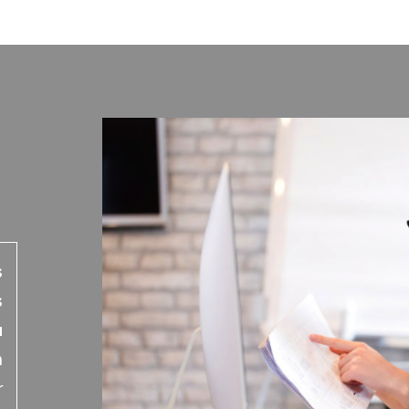
s
s
u
n
r