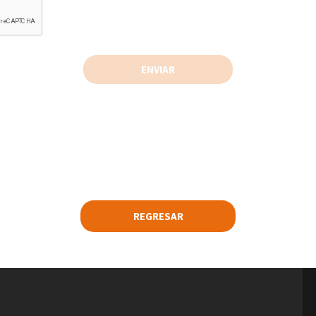
 modificar o suprimir los datos personales almacenados en nues
-39
ENVIAR
tos@artedinamico.com
REGRESAR