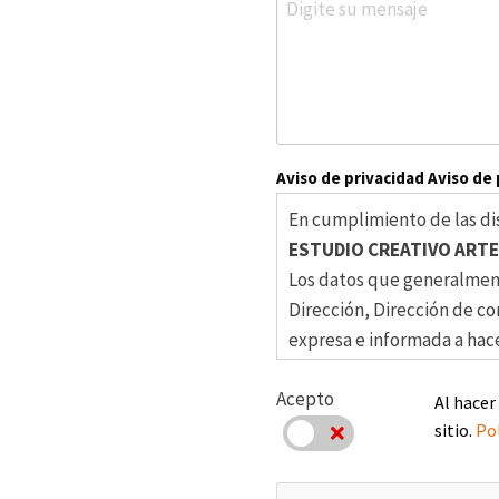
Aviso de privacidad Aviso de
En cumplimiento de las dis
ESTUDIO CREATIVO ARTE 
Los datos que generalmente
Dirección, Dirección de co
expresa e informada a hace
contractual con clientes, 
Acepto
periódicamente la calidad 
Al hacer
inconvenientes en los serv
sitio.
Pol
Acepto
promociones en el ejercici
físicos, electrónicos, mens