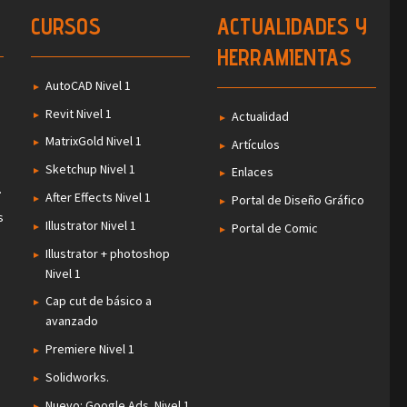
CURSOS
ACTUALIDADES Y
HERRAMIENTAS
AutoCAD Nivel 1
Revit Nivel 1
Actualidad
MatrixGold Nivel 1
Artículos
Sketchup Nivel 1
Enlaces
.
After Effects Nivel 1
Portal de Diseño Gráfico
s
Illustrator Nivel 1
Portal de Comic
Illustrator + photoshop
Nivel 1
Cap cut de básico a
avanzado
Premiere Nivel 1
Solidworks.
Nuevo: Google Ads. Nivel 1