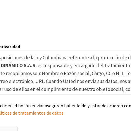
 privacidad
posiciones de la ley Colombiana referente a la protección de 
DINÁMICO S.A.S.
es responsable y encargado del tratamiento 
 recopilamos son: Nombre o Razón social, Cargo, CC o NIT, Tel
rreo electrónico, URL. Cuando Usted nos envía sus datos, nos 
r uso de ellos en el cumplimiento de nuestro objeto social, co
proveedores y trabajadores, Proveer servicios requeridos por lo
del servicio, Informar sobre nuevos servicios, Informar sobre 
 clic en el botón enviar aseguran haber leído y estar de acuerdo con
icios contratados, Enviar información comercial sobre los servi
íticas de tratamientos de datos
o del objeto social de
ESTUDIO CREATIVO ARTE DINÁMICO S.A
ajes al celular o a través de cualquier otro medio análogo y/o di