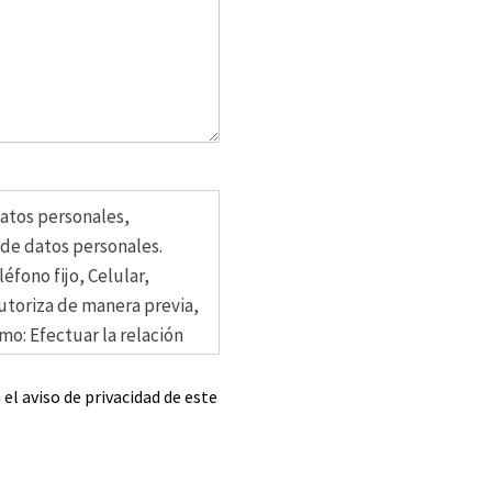
datos personales,
de datos personales.
éfono fijo, Celular,
autoriza de manera previa,
mo: Efectuar la relación
s clientes, Evaluar
alteraciones, cambios o
 el aviso de privacidad de este
cios, eventos,
.S.
, a través de correos
gital.